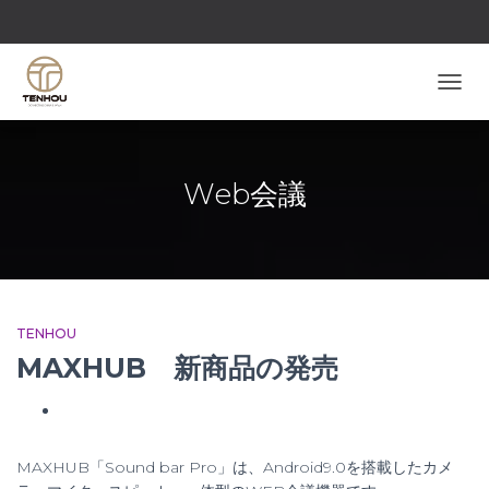
ナビゲ
Web会議
TENHOU
MAXHUB 新商品の発売
MAXHUB「Sound bar Pro」は、Android9.0を搭載したカメ