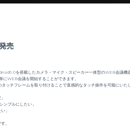
の発売
は、Android9.0を搭載したカメラ・マイク・スピーカー一体型のWEB会議
簡単にWEB会議を開始することができます。
のタッチフレームを取り付けることで直感的なタッチ操作を可能にいた
だ」
シンプルにしたい」
たい」
です。