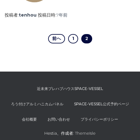
投稿者:
tenhou
投稿日時:
7年
前
投
前へ
1
2
稿
の
ペ
近未来プレハブハウスSPACE-VESSEL
ー
ろう付けアルミハニカムパネル
SPACE-VESSEL公式予約ページ
ジ
会社概要
お問い合わせ
プライバシーポリシー
送
Hestia、作成者:
ThemeIsle
り